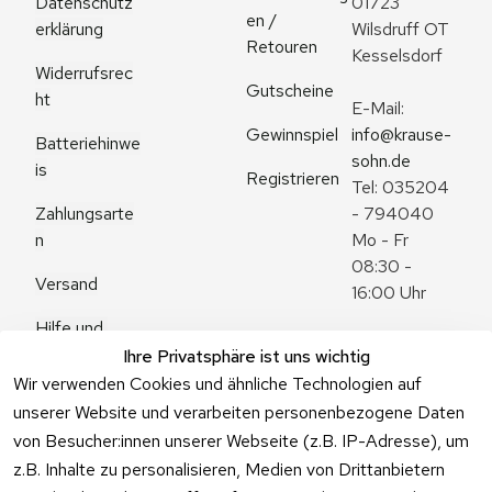
Datenschutz
01723 
en / 
erklärung
Wilsdruff OT 
Retouren
Kesselsdorf
Widerrufsrec
Gutscheine
ht
E-Mail: 
Gewinnspiel
info@krause-
Batteriehinwe
sohn.de
is
Registrieren
Tel: 035204 
Zahlungsarte
- 794040
n
Mo - Fr 
08:30 - 
Versand
16:00 Uhr
Hilfe und 
Zum 
Häufige 
Ihre Privatsphäre ist uns wichtig
Kontaktformu
Fragen
Wir verwenden Cookies und ähnliche Technologien auf
lar
unserer Website und verarbeiten personenbezogene Daten
von Besucher:innen unserer Webseite (z.B. IP-Adresse), um
z.B. Inhalte zu personalisieren, Medien von Drittanbietern