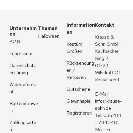
Information
Kontakt
Unternehm
Themen
en
en
Halloween
Krause & 
AGB
Kostüm 
Sohn GmbH
Größen
Kaufbacher 
Impressum
Ring 2
Rücksendung
Datenschutz
01723 
en / 
erklärung
Wilsdruff OT 
Retouren
Kesselsdorf
Widerrufsrec
Gutscheine
ht
E-Mail: 
Gewinnspiel
info@krause-
Batteriehinwe
sohn.de
is
Registrieren
Tel: 035204 
Zahlungsarte
- 794040
n
Mo - Fr 