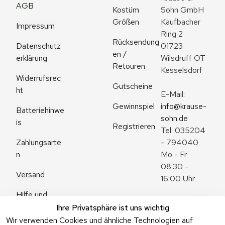
AGB
Kostüm 
Sohn GmbH
Größen
Kaufbacher 
Impressum
Ring 2
Rücksendung
Datenschutz
01723 
en / 
erklärung
Wilsdruff OT 
Retouren
Kesselsdorf
Widerrufsrec
Gutscheine
ht
E-Mail: 
Gewinnspiel
info@krause-
Batteriehinwe
sohn.de
is
Registrieren
Tel: 035204 
Zahlungsarte
- 794040
n
Mo - Fr 
08:30 - 
Versand
16:00 Uhr
Hilfe und 
Zum 
Häufige 
Ihre Privatsphäre ist uns wichtig
Kontaktformu
Fragen
Wir verwenden Cookies und ähnliche Technologien auf