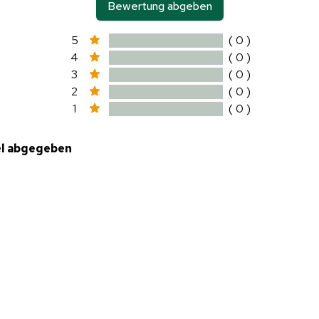
Bewertung abgeben
5
( 0 )
4
( 0 )
3
( 0 )
2
( 0 )
1
( 0 )
el abgegeben