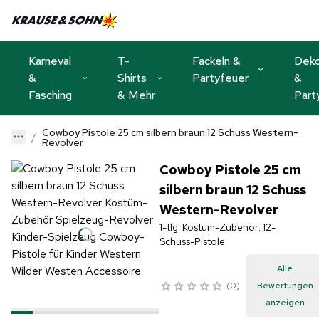
Karneval
T-
Fackeln &
Dek
&
Shirts
Partyfeuer
&
Fasching
& Mehr
Part
Cowboy Pistole 25 cm silbern braun 12 Schuss Western-
Revolver
Cowboy Pistole 25 cm
silbern braun 12 Schuss
Western-Revolver
1-tlg. Kostüm-Zubehör: 12-
Schuss-Pistole
Alle
0
Bewertungen
anzeigen