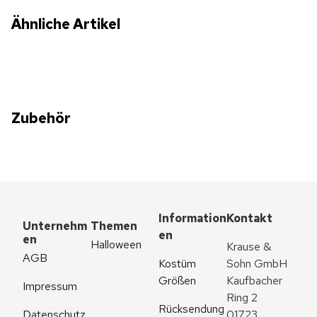
Ähnliche Artikel
Zubehör
Information
Kontakt
Unternehm
Themen
en
en
Halloween
Krause & 
AGB
Kostüm 
Sohn GmbH
Größen
Kaufbacher 
Impressum
Ring 2
Rücksendung
Datenschutz
01723 