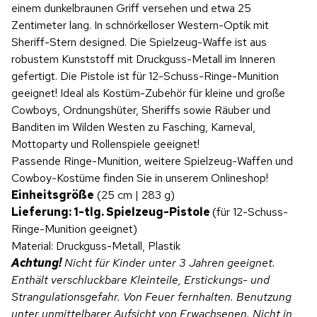
einem dunkelbraunen Griff versehen und etwa 25
Zentimeter lang. In schnörkelloser Western-Optik mit
Sheriff-Stern designed. Die Spielzeug-Waffe ist aus
robustem Kunststoff mit Druckguss-Metall im Inneren
gefertigt. Die Pistole ist für 12-Schuss-Ringe-Munition
geeignet! Ideal als Kostüm-Zubehör für kleine und große
Cowboys, Ordnungshüter, Sheriffs sowie Räuber und
Banditen im Wilden Westen zu Fasching, Karneval,
Mottoparty und Rollenspiele geeignet!
Passende Ringe-Munition, weitere Spielzeug-Waffen und
Cowboy-Kostüme finden Sie in unserem Onlineshop!
Einheitsgröße
(25 cm | 283 g)
Lieferung: 1-tlg. Spielzeug-Pistole
(für 12-Schuss-
Ringe-Munition geeignet)
Material: Druckguss-Metall, Plastik
Achtung!
Nicht für Kinder unter 3 Jahren geeignet.
Enthält verschluckbare Kleinteile, Erstickungs- und
Strangulationsgefahr. Von Feuer fernhalten. Benutzung
unter unmittelbarer Aufsicht von Erwachsenen.
Nicht in