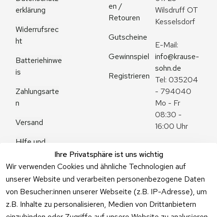
en / 
erklärung
Wilsdruff OT 
Retouren
Kesselsdorf
Widerrufsrec
Gutscheine
ht
E-Mail: 
Gewinnspiel
info@krause-
Batteriehinwe
sohn.de
is
Registrieren
Tel: 035204 
Zahlungsarte
- 794040
n
Mo - Fr 
08:30 - 
Versand
16:00 Uhr
Hilfe und 
Zum 
Häufige 
Ihre Privatsphäre ist uns wichtig
Kontaktformu
Fragen
Wir verwenden Cookies und ähnliche Technologien auf
lar
unserer Website und verarbeiten personenbezogene Daten
von Besucher:innen unserer Webseite (z.B. IP-Adresse), um
z.B. Inhalte zu personalisieren, Medien von Drittanbietern
einzubinden oder Zugriffe auf unsere Website zu analysieren.