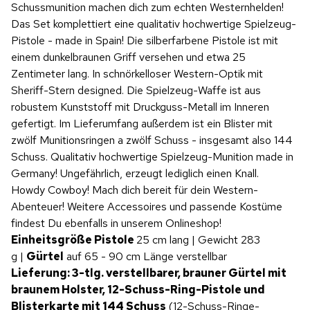
Schussmunition machen dich zum echten Westernhelden!
Das Set komplettiert eine qualitativ hochwertige Spielzeug-
Pistole - made in Spain! Die silberfarbene Pistole ist mit
einem dunkelbraunen Griff versehen und etwa 25
Zentimeter lang. In schnörkelloser Western-Optik mit
Sheriff-Stern designed. Die Spielzeug-Waffe ist aus
robustem Kunststoff mit Druckguss-Metall im Inneren
gefertigt. Im Lieferumfang außerdem ist ein Blister mit
zwölf Munitionsringen a zwölf Schuss - insgesamt also 144
Schuss. Qualitativ hochwertige Spielzeug-Munition made in
Germany! Ungefährlich, erzeugt lediglich einen Knall.
Howdy Cowboy! Mach dich bereit für dein Western-
Abenteuer! Weitere Accessoires und passende Kostüme
findest Du ebenfalls in unserem Onlineshop!
Einheitsgröße Pistole
25 cm lang | Gewicht 283
g |
Gürtel
auf 65 - 90 cm Länge verstellbar
Lieferung: 3-tlg. verstellbarer, brauner Gürtel mit
braunem Holster, 12-Schuss-Ring-Pistole und
Blisterkarte mit 144 Schuss
(12-Schuss-Ringe-