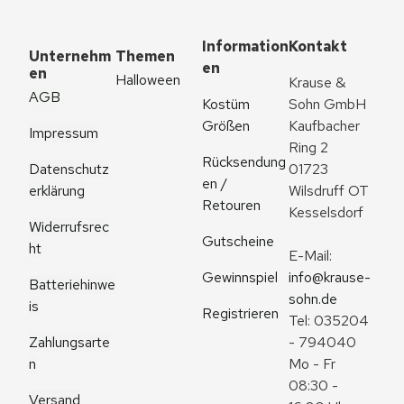
Information
Kontakt
Unternehm
Themen
en
en
Halloween
Krause & 
AGB
Kostüm 
Sohn GmbH
Größen
Kaufbacher 
Impressum
Ring 2
Rücksendung
Datenschutz
01723 
en / 
erklärung
Wilsdruff OT 
Retouren
Kesselsdorf
Widerrufsrec
Gutscheine
ht
E-Mail: 
Gewinnspiel
info@krause-
Batteriehinwe
sohn.de
is
Registrieren
Tel: 035204 
Zahlungsarte
- 794040
n
Mo - Fr 
08:30 - 
Versand