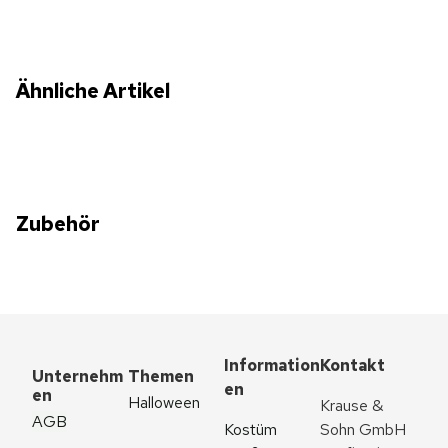
Ähnliche Artikel
Zubehör
Information
Kontakt
Unternehm
Themen
en
en
Halloween
Krause & 
AGB
Kostüm 
Sohn GmbH