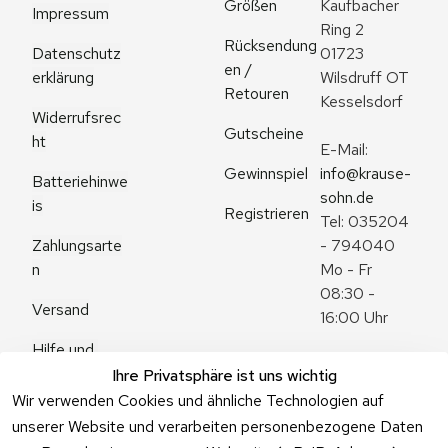
Größen
Kaufbacher 
Impressum
Ring 2
Rücksendung
Datenschutz
01723 
en / 
erklärung
Wilsdruff OT 
Retouren
Kesselsdorf
Widerrufsrec
Gutscheine
ht
E-Mail: 
Gewinnspiel
info@krause-
Batteriehinwe
sohn.de
is
Registrieren
Tel: 035204 
Zahlungsarte
- 794040
n
Mo - Fr 
08:30 - 
Versand
16:00 Uhr
Hilfe und 
Zum 
Häufige 
Ihre Privatsphäre ist uns wichtig
Kontaktformu
Fragen
Wir verwenden Cookies und ähnliche Technologien auf
lar
unserer Website und verarbeiten personenbezogene Daten