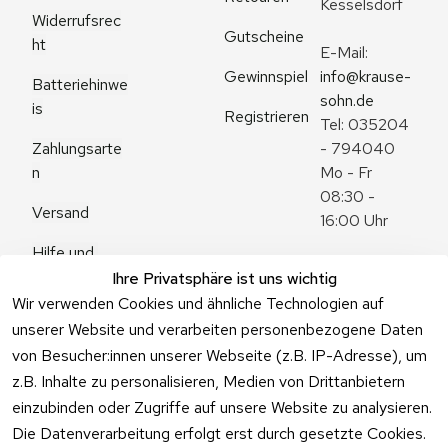
Kesselsdorf
Widerrufsrec
Gutscheine
ht
E-Mail: 
Gewinnspiel
info@krause-
Batteriehinwe
sohn.de
is
Registrieren
Tel: 035204 
Zahlungsarte
- 794040
n
Mo - Fr 
08:30 - 
Versand
16:00 Uhr
Hilfe und 
Zum 
Häufige 
Ihre Privatsphäre ist uns wichtig
Kontaktformu
Fragen
Wir verwenden Cookies und ähnliche Technologien auf
lar
unserer Website und verarbeiten personenbezogene Daten
von Besucher:innen unserer Webseite (z.B. IP-Adresse), um
z.B. Inhalte zu personalisieren, Medien von Drittanbietern
einzubinden oder Zugriffe auf unsere Website zu analysieren.
Vertrag
Die Datenverarbeitung erfolgt erst durch gesetzte Cookies.
widerrufen