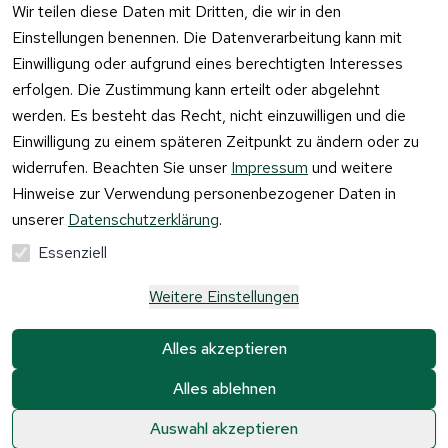
Wir teilen diese Daten mit Dritten, die wir in den
Einstellungen benennen. Die Datenverarbeitung kann mit
Einwilligung oder aufgrund eines berechtigten Interesses
erfolgen. Die Zustimmung kann erteilt oder abgelehnt
werden. Es besteht das Recht, nicht einzuwilligen und die
Einwilligung zu einem späteren Zeitpunkt zu ändern oder zu
widerrufen. Beachten Sie unser
Impressum
und weitere
Hinweise zur Verwendung personenbezogener Daten in
unserer
Datenschutzerklärung
.
Essenziell
Weitere Einstellungen
Alle Preise verstehen sich inkl. der gesetzlichen 
Mehrwertsteuer und 
zzgl. Versandkosten und 
Alles akzeptieren
Gebühren.
Alles ablehnen
Krause & Sohn GmbH Kaufbacher Ring 2 01723 
Kesselsdorf
0
0
Auswahl akzeptieren