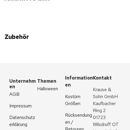
Zubehör
Information
Kontakt
Unternehm
Themen
en
en
Halloween
Krause & 
AGB
Kostüm 
Sohn GmbH
Größen
Kaufbacher 
Impressum
Ring 2
Rücksendung
Datenschutz
01723 
en / 
erklärung
Wilsdruff OT 
Retouren