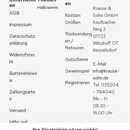
en
en
Halloween
Krause & 
AGB
Kostüm 
Sohn GmbH
Größen
Kaufbacher 
Impressum
Ring 2
Rücksendung
Datenschutz
01723 
en / 
erklärung
Wilsdruff OT 
Retouren
Kesselsdorf
Widerrufsrec
Gutscheine
ht
E-Mail: 
Gewinnspiel
info@krause-
Batteriehinwe
sohn.de
is
Registrieren
Tel: 035204 
Zahlungsarte
- 794040
n
Mo - Fr 
08:30 - 
Versand
16:00 Uhr
Hilfe und 
Zum 
Häufige 
Ihre Privatsphäre ist uns wichtig