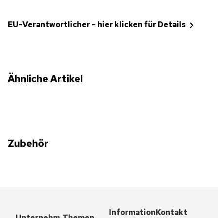
EU-Verantwortlicher – hier klicken für Details
Ähnliche Artikel
Zubehör
Information
Kontakt
Unternehm
Themen