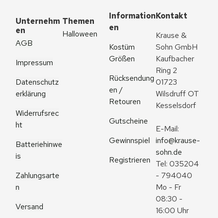
Information
Kontakt
Unternehm
Themen
en
en
Halloween
Krause & 
AGB
Kostüm 
Sohn GmbH
Größen
Kaufbacher 
Impressum
Ring 2
Rücksendung
Datenschutz
01723 
en / 
erklärung
Wilsdruff OT 
Retouren
Kesselsdorf
Widerrufsrec
Gutscheine
ht
E-Mail: 
Gewinnspiel
info@krause-
Batteriehinwe
sohn.de
is
Registrieren
Tel: 035204 
Zahlungsarte
- 794040
n
Mo - Fr 
08:30 - 
Versand
16:00 Uhr