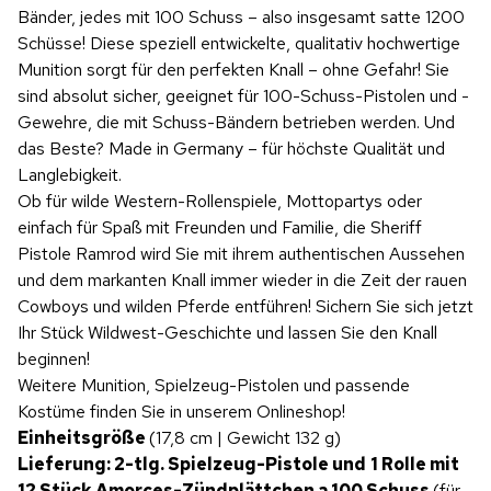
Bänder, jedes mit 100 Schuss – also insgesamt satte 1200
Schüsse! Diese speziell entwickelte, qualitativ hochwertige
Munition sorgt für den perfekten Knall – ohne Gefahr! Sie
sind absolut sicher, geeignet für 100-Schuss-Pistolen und -
Gewehre, die mit Schuss-Bändern betrieben werden. Und
das Beste? Made in Germany – für höchste Qualität und
Langlebigkeit.
Ob für wilde Western-Rollenspiele, Mottopartys oder
einfach für Spaß mit Freunden und Familie, die Sheriff
Pistole Ramrod wird Sie mit ihrem authentischen Aussehen
und dem markanten Knall immer wieder in die Zeit der rauen
Cowboys und wilden Pferde entführen! Sichern Sie sich jetzt
Ihr Stück Wildwest-Geschichte und lassen Sie den Knall
beginnen!
Weitere Munition, Spielzeug-Pistolen und passende
Kostüme finden Sie in unserem Onlineshop!
Einheitsgröße
(17,8 cm | Gewicht 132 g)
Lieferung: 2-tlg. Spielzeug-Pistole und
1 Rolle mit
12 Stück Amorces-Zündplättchen a 100 Schuss
(für