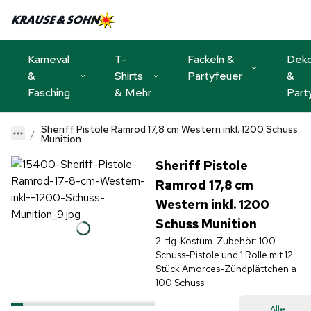
Karneval
T-
Fackeln &
Dek
&
Shirts
Partyfeuer
&
Fasching
& Mehr
Part
Sheriff Pistole Ramrod 17,8 cm Western inkl. 1200 Schuss
Munition
Sheriff Pistole
Ramrod 17,8 cm
Western inkl. 1200
Schuss Munition
2-tlg. Kostüm-Zubehör: 100-
Schuss-Pistole und 1 Rolle mit 12
Stück Amorces-Zündplättchen a
100 Schuss
Alle