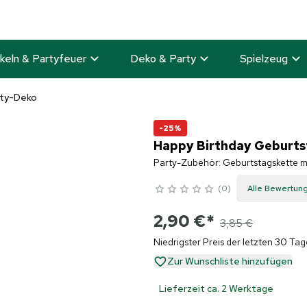
keln & Partyfeuer
Deko & Party
Spielzeug
rty-Deko
-25%
Happy Birthday Geburtst
Party-Zubehör: Geburtstagskette mi
0
Alle Bewertun
2,90 €
*
3,85 €
Niedrigster Preis der letzten 30 Tag
Zur Wunschliste hinzufügen
Lieferzeit ca. 2 Werktage