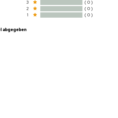
3
( 0 )
2
( 0 )
1
( 0 )
el abgegeben