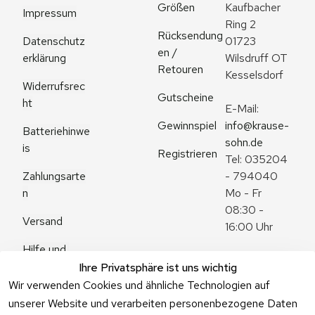
Größen
Kaufbacher 
Impressum
Ring 2
Rücksendung
Datenschutz
01723 
en / 
erklärung
Wilsdruff OT 
Retouren
Kesselsdorf
Widerrufsrec
Gutscheine
ht
E-Mail: 
Gewinnspiel
info@krause-
Batteriehinwe
sohn.de
is
Registrieren
Tel: 035204 
Zahlungsarte
- 794040
n
Mo - Fr 
08:30 - 
Versand
16:00 Uhr
Hilfe und 
Zum 
Häufige 
Ihre Privatsphäre ist uns wichtig
Kontaktformu
Fragen
Wir verwenden Cookies und ähnliche Technologien auf
lar
unserer Website und verarbeiten personenbezogene Daten