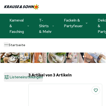
Karneval
T-
Fackeln &
Dek
&
Shirts
Partyfeuer
&
Fasching
& Mehr
Part
Startseite
Perücken
3 Artikel von 3 Artikeln
Listeneinstellungen