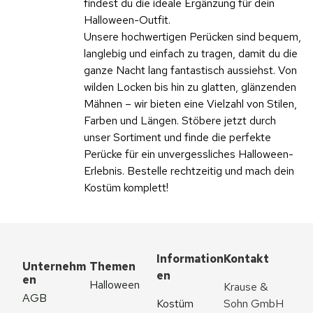
findest du die ideale Ergänzung für dein
Halloween-Outfit.
Unsere hochwertigen Perücken sind bequem,
langlebig und einfach zu tragen, damit du die
ganze Nacht lang fantastisch aussiehst. Von
wilden Locken bis hin zu glatten, glänzenden
Mähnen – wir bieten eine Vielzahl von Stilen,
Farben und Längen. Stöbere jetzt durch
unser Sortiment und finde die perfekte
Perücke für ein unvergessliches Halloween-
Erlebnis. Bestelle rechtzeitig und mach dein
Kostüm komplett!
Information
Kontakt
Unternehm
Themen
en
en
Halloween
Krause & 
AGB
Kostüm 
Sohn GmbH