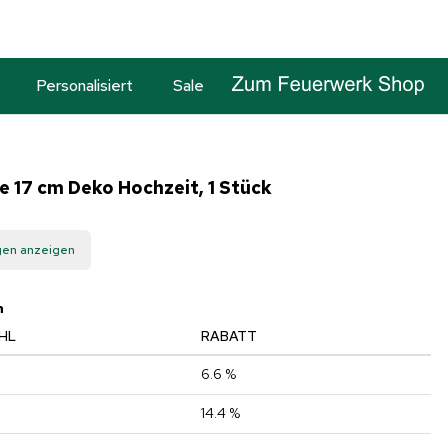
Personalisiert
Sale
 17 cm Deko Hochzeit, 1 Stück
gen anzeigen
n
HL
RABATT
6.6 %
14.4 %