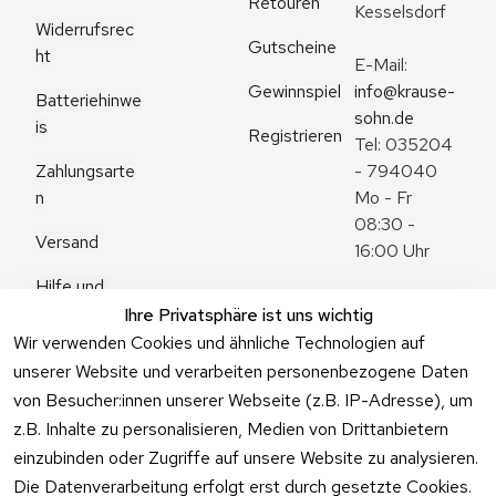
Retouren
Kesselsdorf
Widerrufsrec
Gutscheine
ht
E-Mail: 
Gewinnspiel
info@krause-
Batteriehinwe
sohn.de
is
Registrieren
Tel: 035204 
Zahlungsarte
- 794040
n
Mo - Fr 
08:30 - 
Versand
16:00 Uhr
Hilfe und 
Zum 
Häufige 
Ihre Privatsphäre ist uns wichtig
Kontaktformu
Fragen
Wir verwenden Cookies und ähnliche Technologien auf
lar
unserer Website und verarbeiten personenbezogene Daten
von Besucher:innen unserer Webseite (z.B. IP-Adresse), um
z.B. Inhalte zu personalisieren, Medien von Drittanbietern
einzubinden oder Zugriffe auf unsere Website zu analysieren.
Vertrag
Die Datenverarbeitung erfolgt erst durch gesetzte Cookies.