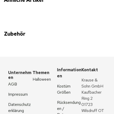
Zubehör
Information
Kontakt
Unternehm
Themen
en
en
Halloween
Krause & 
AGB
Kostüm 
Sohn GmbH
Größen
Kaufbacher 
Impressum
Ring 2
Rücksendung
Datenschutz
01723 
en / 
erklärung
Wilsdruff OT 