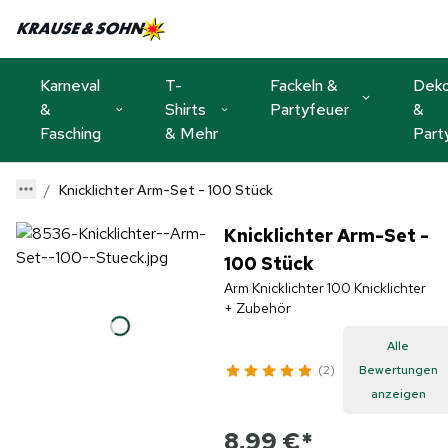
Karneval
T-
Fackeln &
Dek
&
Shirts
Partyfeuer
&
Fasching
& Mehr
Part
Knicklichter Arm-Set - 100 Stück
Knicklichter Arm-Set -
100 Stück
Arm Knicklichter 100 Knicklichter
+ Zubehör
Alle
2
Bewertungen
anzeigen
8,99 €
*