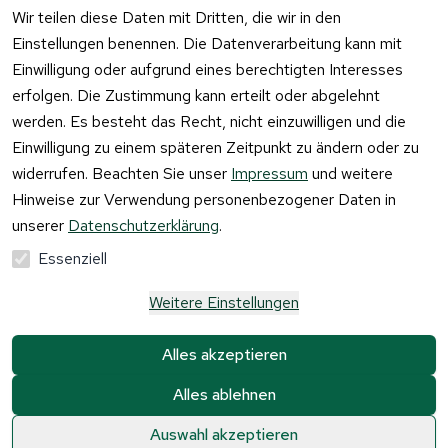
widerrufen
Wir teilen diese Daten mit Dritten, die wir in den
Einstellungen benennen. Die Datenverarbeitung kann mit
Einwilligung oder aufgrund eines berechtigten Interesses
erfolgen. Die Zustimmung kann erteilt oder abgelehnt
werden. Es besteht das Recht, nicht einzuwilligen und die
Einwilligung zu einem späteren Zeitpunkt zu ändern oder zu
widerrufen. Beachten Sie unser
Impressum
und weitere
Hinweise zur Verwendung personenbezogener Daten in
unserer
Datenschutzerklärung
.
Essenziell
Weitere Einstellungen
Alle Preise verstehen sich inkl. der gesetzlichen 
Mehrwertsteuer und 
zzgl. Versandkosten und 
Alles akzeptieren
Gebühren.
Alles ablehnen
Krause & Sohn GmbH Kaufbacher Ring 2 01723 
Kesselsdorf
0
0
Auswahl akzeptieren