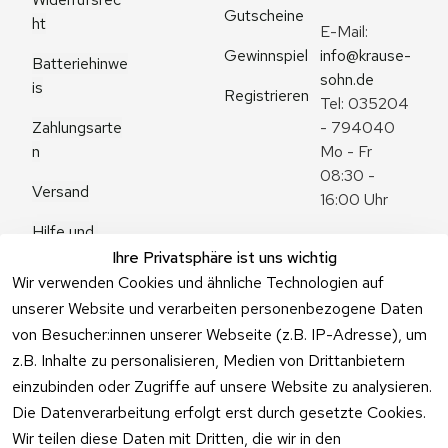
Gutscheine
ht
E-Mail: 
Gewinnspiel
info@krause-
Batteriehinwe
sohn.de
is
Registrieren
Tel: 035204 
Zahlungsarte
- 794040
n
Mo - Fr 
08:30 - 
Versand
16:00 Uhr
Hilfe und 
Zum 
Häufige 
Ihre Privatsphäre ist uns wichtig
Kontaktformu
Fragen
Wir verwenden Cookies und ähnliche Technologien auf
lar
unserer Website und verarbeiten personenbezogene Daten
von Besucher:innen unserer Webseite (z.B. IP-Adresse), um
z.B. Inhalte zu personalisieren, Medien von Drittanbietern
einzubinden oder Zugriffe auf unsere Website zu analysieren.
Vertrag
Die Datenverarbeitung erfolgt erst durch gesetzte Cookies.
widerrufen
Wir teilen diese Daten mit Dritten, die wir in den