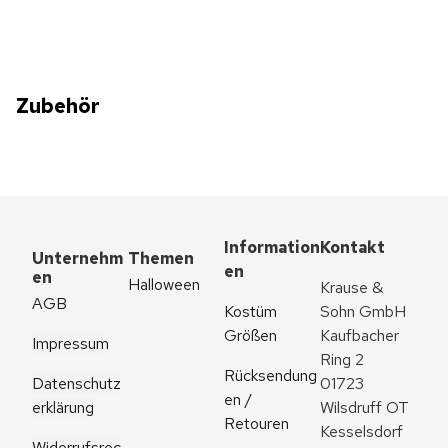
Zubehör
Information
Kontakt
Unternehm
Themen
en
en
Halloween
Krause & 
AGB
Kostüm 
Sohn GmbH
Größen
Kaufbacher 
Impressum
Ring 2
Rücksendung
Datenschutz
01723 
en / 
erklärung
Wilsdruff OT 
Retouren
Kesselsdorf
Widerrufsrec