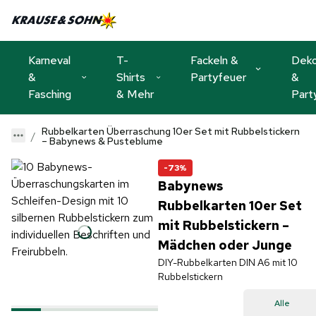
Karneval
T-
Fackeln &
Dek
&
Shirts
Partyfeuer
&
Fasching
& Mehr
Part
Rubbelkarten Überraschung 10er Set mit Rubbelstickern
– Babynews & Pusteblume
-73%
Babynews
Rubbelkarten 10er Set
mit Rubbelstickern –
Mädchen oder Junge
DIY-Rubbelkarten DIN A6 mit 10
Rubbelstickern
Alle