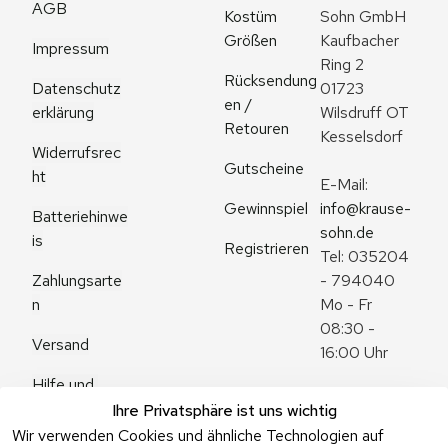
AGB
Kostüm 
Sohn GmbH
Größen
Kaufbacher 
Impressum
Ring 2
Rücksendung
Datenschutz
01723 
en / 
erklärung
Wilsdruff OT 
Retouren
Kesselsdorf
Widerrufsrec
Gutscheine
ht
E-Mail: 
Gewinnspiel
info@krause-
Batteriehinwe
sohn.de
is
Registrieren
Tel: 035204 
Zahlungsarte
- 794040
n
Mo - Fr 
08:30 - 
Versand
16:00 Uhr
Hilfe und 
Zum 
Häufige 
Ihre Privatsphäre ist uns wichtig
Kontaktformu
Fragen
Wir verwenden Cookies und ähnliche Technologien auf