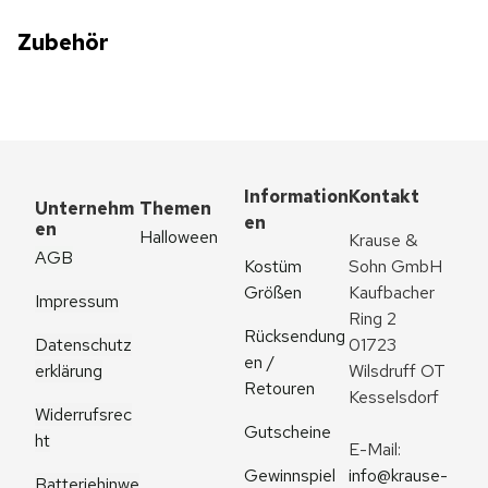
Zubehör
Information
Kontakt
Unternehm
Themen
en
en
Halloween
Krause & 
AGB
Kostüm 
Sohn GmbH
Größen
Kaufbacher 
Impressum
Ring 2
Rücksendung
Datenschutz
01723 
en / 
erklärung
Wilsdruff OT 
Retouren
Kesselsdorf
Widerrufsrec
Gutscheine
ht
E-Mail: 
Gewinnspiel
info@krause-
Batteriehinwe