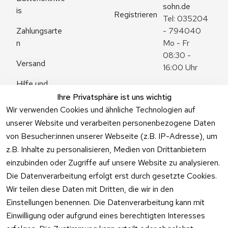
sohn.de
is
Registrieren
Tel: 035204 
Zahlungsarte
- 794040
n
Mo - Fr 
08:30 - 
Versand
16:00 Uhr
Hilfe und 
Zum 
Häufige 
Ihre Privatsphäre ist uns wichtig
Kontaktformu
Fragen
Wir verwenden Cookies und ähnliche Technologien auf
lar
unserer Website und verarbeiten personenbezogene Daten
von Besucher:innen unserer Webseite (z.B. IP-Adresse), um
z.B. Inhalte zu personalisieren, Medien von Drittanbietern
einzubinden oder Zugriffe auf unsere Website zu analysieren.
Vertrag
Die Datenverarbeitung erfolgt erst durch gesetzte Cookies.
widerrufen
Wir teilen diese Daten mit Dritten, die wir in den
Einstellungen benennen. Die Datenverarbeitung kann mit
Einwilligung oder aufgrund eines berechtigten Interesses