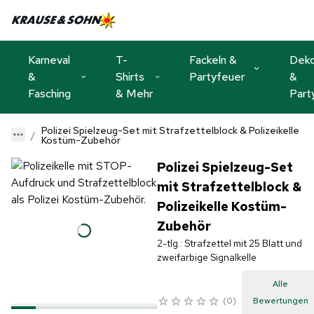
Karneval
T-
Fackeln &
Dek
&
Shirts
Partyfeuer
&
Fasching
& Mehr
Part
Polizei Spielzeug-Set mit Strafzettelblock & Polizeikelle
Kostüm-Zubehör
Polizei Spielzeug-Set
mit Strafzettelblock &
Polizeikelle Kostüm-
Zubehör
2-tlg.: Strafzettel mit 25 Blatt und
zweifarbige Signalkelle
Alle
0
Bewertungen