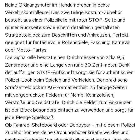
kleine Ordnungshüter im Handumdrehen in echte
Verkehrskontrolleure! Das zweiteilige Kostüm-Zubehör
besteht aus einer Polizeikelle mit roter STOP-Seite und
grüner Rückseite sowie einem detailreich gestalteten
Strafzettelblock zum Beschriften und Ankreuzen. Perfekt
geeignet für fantasievolle Rollenspiele, Fasching, Karneval
oder Motto-Partys.
Die Signalkelle besitzt einen Durchmesser von zirka 9,5
Zentimeter und eine Länge von rund 30 Zentimeter. Dank
der auffälligen STOP-Aufschrift sorgt sie für authentischen
Polizei-Look beim Spielen und Verkleiden. Der praktische
Strafzettelblock im A6-Format enthält 25 farbige Seiten
mit vorgedruckten Feldern für Name, Kennzeichen,
Verstöße und Geldstrafe. Durch die Felder zum Ankreuzen
ist der Block besonders einfach zu verwenden und sorgt für
jede Menge Spielspaß.
Ob Fahrrad, Skateboard oder Bobbycar – mit diesem Polizei
Zubehör können kleine Ordnungshüter kreativ werden und
spielerisch eigene Verkehrskontrollen nachstellen. Ideal als