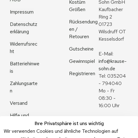
Kostüm 
Sohn GmbH
Größen
Kaufbacher 
Impressum
Ring 2
Rücksendung
Datenschutz
01723 
en / 
erklärung
Wilsdruff OT 
Retouren
Kesselsdorf
Widerrufsrec
Gutscheine
ht
E-Mail: 
Gewinnspiel
info@krause-
Batteriehinwe
sohn.de
is
Registrieren
Tel: 035204 
Zahlungsarte
- 794040
n
Mo - Fr 
08:30 - 
Versand
16:00 Uhr
Hilfe und 
Zum 
Häufige 
Ihre Privatsphäre ist uns wichtig
Kontaktformu
Fragen
Wir verwenden Cookies und ähnliche Technologien auf
lar