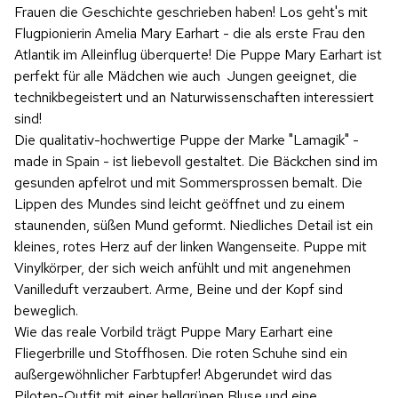
Frauen die Geschichte geschrieben haben! Los geht's mit
Flugpionierin Amelia Mary Earhart - die als erste Frau den
Atlantik im Alleinflug überquerte! Die Puppe Mary Earhart ist
perfekt für alle Mädchen wie auch Jungen geeignet, die
technikbegeistert und an Naturwissenschaften interessiert
sind!
Die qualitativ-hochwertige Puppe der Marke "Lamagik" -
made in Spain - ist liebevoll gestaltet. Die Bäckchen sind im
gesunden apfelrot und mit Sommersprossen bemalt. Die
Lippen des Mundes sind leicht geöffnet und zu einem
staunenden, süßen Mund geformt. Niedliches Detail ist ein
kleines, rotes Herz auf der linken Wangenseite. Puppe mit
Vinylkörper, der sich weich anfühlt und mit angenehmen
Vanilleduft verzaubert. Arme, Beine und der Kopf sind
beweglich.
Wie das reale Vorbild trägt Puppe Mary Earhart eine
Fliegerbrille und Stoffhosen. Die roten Schuhe sind ein
außergewöhnlicher Farbtupfer! Abgerundet wird das
Piloten-Outfit mit einer hellgrünen Bluse und eine