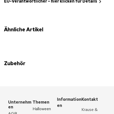
EU-Verantwortlicher – hier klicken für Details
Ähnliche Artikel
Zubehör
Information
Kontakt
Unternehm
Themen
en
en
Halloween
Krause & 
AGB