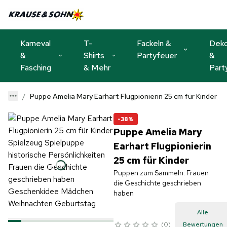
Karneval
T-
Fackeln &
Dek
&
Shirts
Partyfeuer
&
Fasching
& Mehr
Part
Puppe Amelia Mary Earhart Flugpionierin 25 cm für Kinder
-38%
Puppe Amelia Mary
Earhart Flugpionierin
25 cm für Kinder
Puppen zum Sammeln: Frauen
die Geschichte geschrieben
haben
Alle
0
Bewertungen