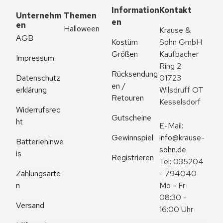
Information
Kontakt
Unternehm
Themen
en
en
Halloween
Krause & 
AGB
Kostüm 
Sohn GmbH
Größen
Kaufbacher 
Impressum
Ring 2
Rücksendung
Datenschutz
01723 
en / 
erklärung
Wilsdruff OT 
Retouren
Kesselsdorf
Widerrufsrec
Gutscheine
ht
E-Mail: 
Gewinnspiel
info@krause-
Batteriehinwe
sohn.de
is
Registrieren
Tel: 035204 
Zahlungsarte
- 794040
n
Mo - Fr 
08:30 - 
Versand
16:00 Uhr