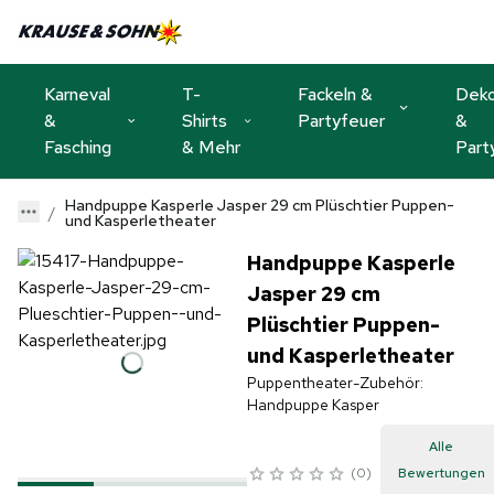
Karneval
T-
Fackeln &
Dek
&
Shirts
Partyfeuer
&
Fasching
& Mehr
Part
Handpuppe Kasperle Jasper 29 cm Plüschtier Puppen-
und Kasperletheater
Handpuppe Kasperle
Jasper 29 cm
Plüschtier Puppen-
und Kasperletheater
Puppentheater-Zubehör:
Handpuppe Kasper
Alle
0
Bewertungen