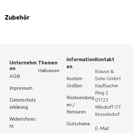
Zubehör
Information
Kontakt
Unternehm
Themen
en
en
Halloween
Krause & 
AGB
Kostüm 
Sohn GmbH
Größen
Kaufbacher 
Impressum
Ring 2
Rücksendung
Datenschutz
01723 
en / 
erklärung
Wilsdruff OT 
Retouren
Kesselsdorf
Widerrufsrec
Gutscheine
ht
E-Mail: 