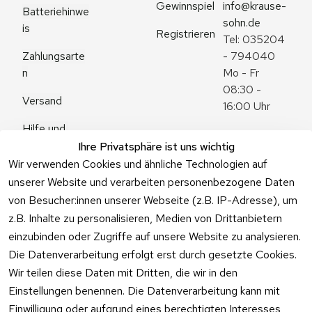
Gewinnspiel
info@krause-
Batteriehinwe
sohn.de
is
Registrieren
Tel: 035204 
Zahlungsarte
- 794040
n
Mo - Fr 
08:30 - 
Versand
16:00 Uhr
Hilfe und 
Zum 
Häufige 
Ihre Privatsphäre ist uns wichtig
Kontaktformu
Fragen
Wir verwenden Cookies und ähnliche Technologien auf
lar
unserer Website und verarbeiten personenbezogene Daten
von Besucher:innen unserer Webseite (z.B. IP-Adresse), um
z.B. Inhalte zu personalisieren, Medien von Drittanbietern
einzubinden oder Zugriffe auf unsere Website zu analysieren.
Vertrag
Die Datenverarbeitung erfolgt erst durch gesetzte Cookies.
widerrufen
Wir teilen diese Daten mit Dritten, die wir in den
Einstellungen benennen. Die Datenverarbeitung kann mit
Einwilligung oder aufgrund eines berechtigten Interesses