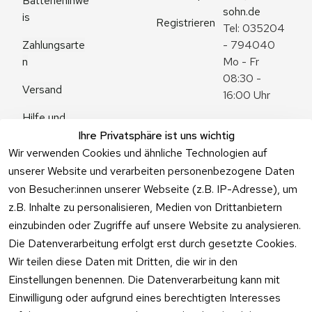
Batteriehinwe
sohn.de
is
Registrieren
Tel: 035204 
Zahlungsarte
- 794040
n
Mo - Fr 
08:30 - 
Versand
16:00 Uhr
Hilfe und 
Zum 
Häufige 
Ihre Privatsphäre ist uns wichtig
Kontaktformu
Fragen
Wir verwenden Cookies und ähnliche Technologien auf
lar
unserer Website und verarbeiten personenbezogene Daten
von Besucher:innen unserer Webseite (z.B. IP-Adresse), um
z.B. Inhalte zu personalisieren, Medien von Drittanbietern
einzubinden oder Zugriffe auf unsere Website zu analysieren.
Vertrag
Die Datenverarbeitung erfolgt erst durch gesetzte Cookies.
widerrufen
Wir teilen diese Daten mit Dritten, die wir in den
Einstellungen benennen. Die Datenverarbeitung kann mit
Einwilligung oder aufgrund eines berechtigten Interesses