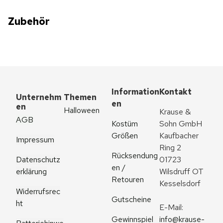
Zubehör
Information
Kontakt
Unternehm
Themen
en
en
Halloween
Krause & 
AGB
Kostüm 
Sohn GmbH
Größen
Kaufbacher 
Impressum
Ring 2
Rücksendung
Datenschutz
01723 
en / 
erklärung
Wilsdruff OT 
Retouren
Kesselsdorf
Widerrufsrec
Gutscheine
ht
E-Mail: 
Gewinnspiel
info@krause-