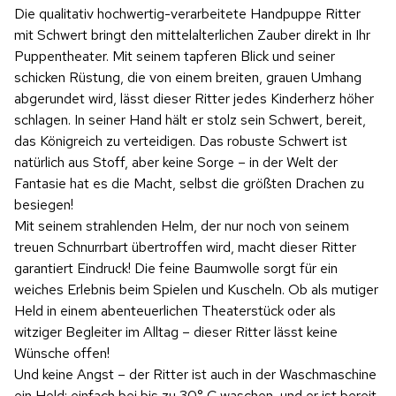
Die qualitativ hochwertig-verarbeitete Handpuppe Ritter
mit Schwert bringt den mittelalterlichen Zauber direkt in Ihr
Puppentheater. Mit seinem tapferen Blick und seiner
schicken Rüstung, die von einem breiten, grauen Umhang
abgerundet wird, lässt dieser Ritter jedes Kinderherz höher
schlagen. In seiner Hand hält er stolz sein Schwert, bereit,
das Königreich zu verteidigen. Das robuste Schwert ist
natürlich aus Stoff, aber keine Sorge – in der Welt der
Fantasie hat es die Macht, selbst die größten Drachen zu
besiegen!
Mit seinem strahlenden Helm, der nur noch von seinem
treuen Schnurrbart übertroffen wird, macht dieser Ritter
garantiert Eindruck! Die feine Baumwolle sorgt für ein
weiches Erlebnis beim Spielen und Kuscheln. Ob als mutiger
Held in einem abenteuerlichen Theaterstück oder als
witziger Begleiter im Alltag – dieser Ritter lässt keine
Wünsche offen!
Und keine Angst – der Ritter ist auch in der Waschmaschine
ein Held: einfach bei bis zu 30° C waschen, und er ist bereit