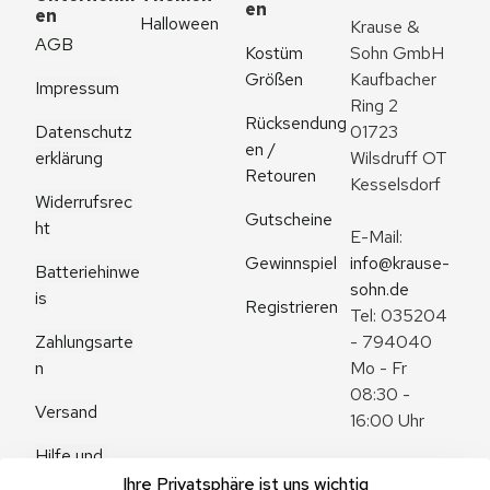
en
en
Halloween
Krause & 
AGB
Kostüm 
Sohn GmbH
Größen
Kaufbacher 
Impressum
Ring 2
Rücksendung
Datenschutz
01723 
en / 
erklärung
Wilsdruff OT 
Retouren
Kesselsdorf
Widerrufsrec
Gutscheine
ht
E-Mail: 
Gewinnspiel
info@krause-
Batteriehinwe
sohn.de
is
Registrieren
Tel: 035204 
Zahlungsarte
- 794040
n
Mo - Fr 
08:30 - 
Versand
16:00 Uhr
Hilfe und 
Zum 
Häufige 
Ihre Privatsphäre ist uns wichtig