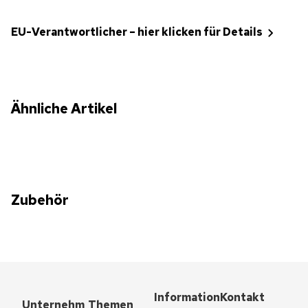
EU-Verantwortlicher – hier klicken für Details
Ähnliche Artikel
Zubehör
Information
Kontakt
Unternehm
Themen