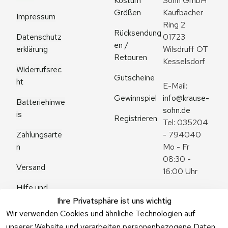
Kostüm 
Sohn GmbH
Größen
Kaufbacher 
Impressum
Ring 2
Rücksendung
Datenschutz
01723 
en / 
erklärung
Wilsdruff OT 
Retouren
Kesselsdorf
Widerrufsrec
Gutscheine
ht
E-Mail: 
Gewinnspiel
info@krause-
Batteriehinwe
sohn.de
is
Registrieren
Tel: 035204 
Zahlungsarte
- 794040
n
Mo - Fr 
08:30 - 
Versand
16:00 Uhr
Hilfe und 
Zum 
Häufige 
Ihre Privatsphäre ist uns wichtig
Kontaktformu
Fragen
Wir verwenden Cookies und ähnliche Technologien auf
lar
unserer Website und verarbeiten personenbezogene Daten