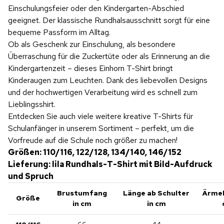
Einschulungsfeier oder den Kindergarten-Abschied
geeignet. Der klassische Rundhalsausschnitt sorgt für eine
bequeme Passform im Alltag.
Ob als Geschenk zur Einschulung, als besondere
Überraschung für die Zuckertüte oder als Erinnerung an die
Kindergartenzeit – dieses Einhorn T-Shirt bringt
Kinderaugen zum Leuchten. Dank des liebevollen Designs
und der hochwertigen Verarbeitung wird es schnell zum
Lieblingsshirt.
Entdecken Sie auch viele weitere kreative T-Shirts für
Schulanfänger in unserem Sortiment – perfekt, um die
Vorfreude auf die Schule noch größer zu machen!
Größen: 110/116, 122/128, 134/140, 146/152
Lieferung: lila Rundhals-T-Shirt mit Bild-Aufdruck
und Spruch
Brustumfang
Länge ab Schulter
Ärmel
Größe
in cm
in cm