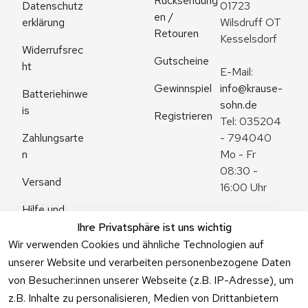
Rücksendung
Datenschutz
01723 
en / 
erklärung
Wilsdruff OT 
Retouren
Kesselsdorf
Widerrufsrec
Gutscheine
ht
E-Mail: 
Gewinnspiel
info@krause-
Batteriehinwe
sohn.de
is
Registrieren
Tel: 035204 
Zahlungsarte
- 794040
n
Mo - Fr 
08:30 - 
Versand
16:00 Uhr
Hilfe und 
Zum 
Häufige 
Ihre Privatsphäre ist uns wichtig
Kontaktformu
Fragen
Wir verwenden Cookies und ähnliche Technologien auf
lar
unserer Website und verarbeiten personenbezogene Daten
von Besucher:innen unserer Webseite (z.B. IP-Adresse), um
z.B. Inhalte zu personalisieren, Medien von Drittanbietern