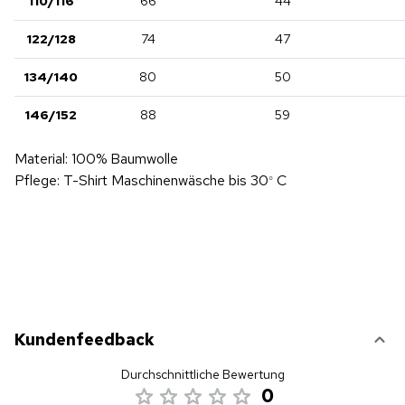
110/116
66
44
122/128
74
47
134/140
80
50
146/152
88
59
Material: 100% Baumwolle
Pflege: T-Shirt Maschinenwäsche bis 30
C
°
Kundenfeedback
Durchschnittliche Bewertung
0