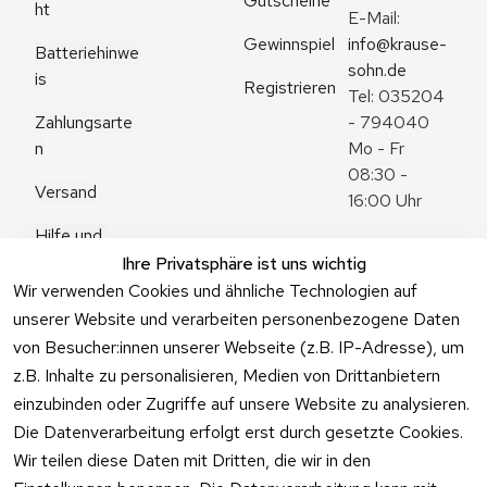
Gutscheine
ht
E-Mail: 
Gewinnspiel
info@krause-
Batteriehinwe
sohn.de
is
Registrieren
Tel: 035204 
Zahlungsarte
- 794040
n
Mo - Fr 
08:30 - 
Versand
16:00 Uhr
Hilfe und 
Zum 
Häufige 
Ihre Privatsphäre ist uns wichtig
Kontaktformu
Fragen
Wir verwenden Cookies und ähnliche Technologien auf
lar
unserer Website und verarbeiten personenbezogene Daten
von Besucher:innen unserer Webseite (z.B. IP-Adresse), um
z.B. Inhalte zu personalisieren, Medien von Drittanbietern
einzubinden oder Zugriffe auf unsere Website zu analysieren.
Vertrag
Die Datenverarbeitung erfolgt erst durch gesetzte Cookies.
widerrufen
Wir teilen diese Daten mit Dritten, die wir in den