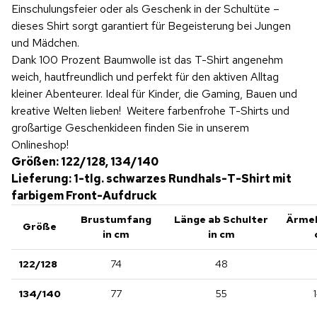
Einschulungsfeier oder als Geschenk in der Schultüte –
dieses Shirt sorgt garantiert für Begeisterung bei Jungen
und Mädchen.
Dank 100 Prozent Baumwolle ist das T-Shirt angenehm
weich, hautfreundlich und perfekt für den aktiven Alltag
kleiner Abenteurer. Ideal für Kinder, die Gaming, Bauen und
kreative Welten lieben! Weitere farbenfrohe T-Shirts und
großartige Geschenkideen finden Sie in unserem
Onlineshop!
Größen: 122/128, 134/140
Lieferung: 1-tlg. schwarzes Rundhals-T-Shirt mit
farbigem Front-Aufdruck
Brustumfang
Länge ab Schulter
Ärmel
Größe
in cm
in cm
122/128
74
48
134/140
77
55