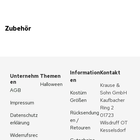
Zubehör
Information
Kontakt
Unternehm
Themen
en
en
Halloween
Krause & 
AGB
Kostüm 
Sohn GmbH
Größen
Kaufbacher 
Impressum
Ring 2
Rücksendung
Datenschutz
01723 
en / 
erklärung
Wilsdruff OT 
Retouren
Kesselsdorf
Widerrufsrec