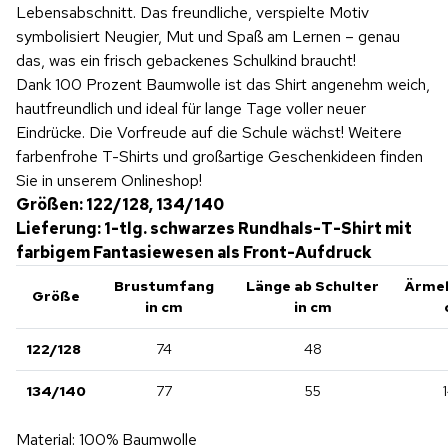
Lebensabschnitt. Das freundliche, verspielte Motiv
symbolisiert Neugier, Mut und Spaß am Lernen – genau
das, was ein frisch gebackenes Schulkind braucht!
Dank 100 Prozent Baumwolle ist das Shirt angenehm weich,
hautfreundlich und ideal für lange Tage voller neuer
Eindrücke. Die Vorfreude auf die Schule wächst! Weitere
farbenfrohe T-Shirts und großartige Geschenkideen finden
Sie in unserem Onlineshop!
Größen: 122/128, 134/140
Lieferung: 1-tlg. schwarzes Rundhals-T-Shirt mit
farbigem Fantasiewesen als Front-Aufdruck
Brustumfang
Länge ab Schulter
Ärmel
Größe
in cm
in cm
122/128
74
48
134/140
77
55
Material: 100% Baumwolle