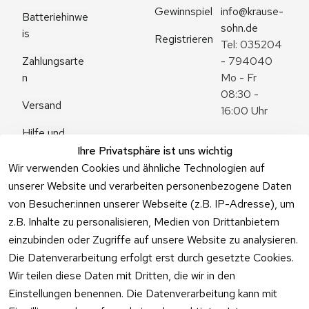
Gewinnspiel
info@krause-
Batteriehinwe
sohn.de
is
Registrieren
Tel: 035204 
Zahlungsarte
- 794040
n
Mo - Fr 
08:30 - 
Versand
16:00 Uhr
Hilfe und 
Zum 
Häufige 
Ihre Privatsphäre ist uns wichtig
Kontaktformu
Fragen
Wir verwenden Cookies und ähnliche Technologien auf
lar
unserer Website und verarbeiten personenbezogene Daten
von Besucher:innen unserer Webseite (z.B. IP-Adresse), um
z.B. Inhalte zu personalisieren, Medien von Drittanbietern
einzubinden oder Zugriffe auf unsere Website zu analysieren.
Vertrag
Die Datenverarbeitung erfolgt erst durch gesetzte Cookies.
widerrufen
Wir teilen diese Daten mit Dritten, die wir in den
Einstellungen benennen. Die Datenverarbeitung kann mit