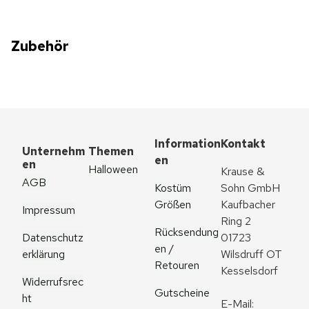
Zubehör
Information
Kontakt
Unternehm
Themen
en
en
Halloween
Krause & 
AGB
Kostüm 
Sohn GmbH
Größen
Kaufbacher 
Impressum
Ring 2
Rücksendung
Datenschutz
01723 
en / 
erklärung
Wilsdruff OT 
Retouren
Kesselsdorf
Widerrufsrec
Gutscheine
ht
E-Mail: 