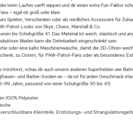
, die beim Laufen sanft wippen und dir einen extra Fun-Faktor sc
ns – egal ob groß oder klein.
m Spielen, Verschenken oder als niedliches Accessoire für Zuha
PAW-Patrol-Looks von Skye, Chase, Marshall & Co.
en bis Schuhgröße 41. Das Material ist weich, elastisch und an
uskulösen Waden kann die Dehnbarkeit eingeschränkt sein.
he oder eine kalte Maschinenwäsche, damit die 3D-Ohren weich u
henk, zu Ostern, für PAW-Patrol-Fans oder als besonderes Ext
s möchtest, schau dir auch unsere anderen Superhelden wie Bat
gfrauen- und Barbie-Socken an – da ist für jeden Geschmack etw
 6-99 Jahre, passend von einer Schuhgröße 30 bis 41)
nen 100% Polyester
äsche
verschluckbare Kleinteile, Erstickungs- und Strangulationsgefa