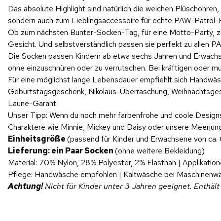
Das absolute Highlight sind natürlich die weichen Plüschohren
sondern auch zum Lieblingsaccessoire für echte PAW-Patrol-Fa
Ob zum nächsten Bunter-Socken-Tag, für eine Motto-Party, zu
Gesicht. Und selbstverständlich passen sie perfekt zu allen 
Die Socken passen Kindern ab etwa sechs Jahren und Erwachsen
ohne einzuschnüren oder zu verrutschen. Bei kräftigen oder m
Für eine möglichst lange Lebensdauer empfiehlt sich Handwäsc
Geburtstagsgeschenk, Nikolaus-Überraschung, Weihnachtsgesc
Laune-Garant
Unser Tipp: Wenn du noch mehr farbenfrohe und coole Design
Charaktere wie Minnie, Mickey und Daisy oder unsere Meerjun
Einheitsgröße
(passend für Kinder und Erwachsene von ca.
Lieferung: ein Paar Socken
(ohne weitere Bekleidung)
Material: 70% Nylon, 28% Polyester, 2% Elasthan | Applikatio
Pflege: Handwäsche empfohlen | Kaltwäsche bei Maschinenw
Achtung!
Nicht für Kinder unter 3 Jahren geeignet. Enthält 