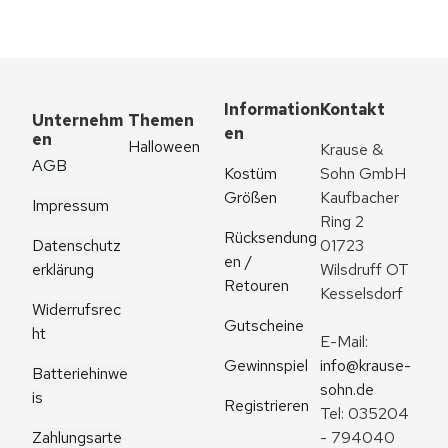
Information
Kontakt
Unternehm
Themen
en
en
Halloween
Krause & 
AGB
Kostüm 
Sohn GmbH
Größen
Kaufbacher 
Impressum
Ring 2
Rücksendung
Datenschutz
01723 
en / 
erklärung
Wilsdruff OT 
Retouren
Kesselsdorf
Widerrufsrec
Gutscheine
ht
E-Mail: 
Gewinnspiel
info@krause-
Batteriehinwe
sohn.de
is
Registrieren
Tel: 035204 
Zahlungsarte
- 794040