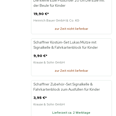
Die kleine Eule Plüschtier 20 cm Die Eule mit
Neu
der Beule für Kinder
19,90 €
*
Heinrich Bauer GmbH & Co. KG
zur Zeit nicht lieferbar
KI
Schaffner Kostüm-Set Lukas Mütze mit
Neu
Signalkelle & Fahrkartenblock für Kinder
9,90 €
*
Krause & Sohn GmbH
zur Zeit nicht lieferbar
Schaffner Zubehör-Set Signalkelle &
Neu
Fahrkartenblock zum Ausfüllen für Kinder
3,95 €
*
Krause & Sohn GmbH
Lieferzeit ca. 2 Werktage