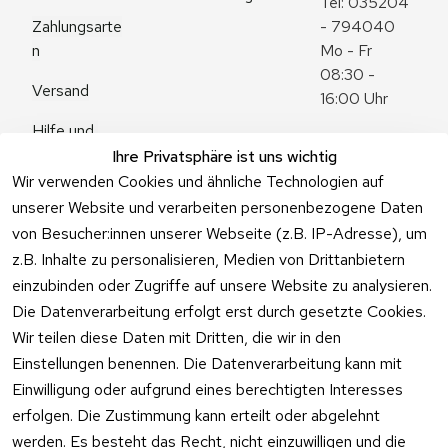
Tel: 035204 
Zahlungsarte
- 794040
n
Mo - Fr 
08:30 - 
Versand
16:00 Uhr
Hilfe und 
Zum 
Häufige 
Ihre Privatsphäre ist uns wichtig
Kontaktformu
Fragen
Wir verwenden Cookies und ähnliche Technologien auf
lar
unserer Website und verarbeiten personenbezogene Daten
von Besucher:innen unserer Webseite (z.B. IP-Adresse), um
z.B. Inhalte zu personalisieren, Medien von Drittanbietern
einzubinden oder Zugriffe auf unsere Website zu analysieren.
Vertrag
Die Datenverarbeitung erfolgt erst durch gesetzte Cookies.
widerrufen
Wir teilen diese Daten mit Dritten, die wir in den
Einstellungen benennen. Die Datenverarbeitung kann mit
Einwilligung oder aufgrund eines berechtigten Interesses
erfolgen. Die Zustimmung kann erteilt oder abgelehnt
werden. Es besteht das Recht, nicht einzuwilligen und die