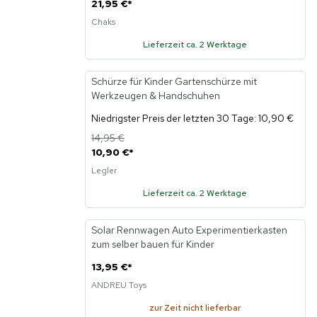
21,95 €
*
Chaks
Lieferzeit ca. 2 Werktage
Schürze für Kinder Gartenschürze mit
-27%
Werkzeugen & Handschuhen
Niedrigster Preis der letzten 30 Tage: 10,90 €
14,95 €
10,90 €
*
Legler
Lieferzeit ca. 2 Werktage
Solar Rennwagen Auto Experimentierkasten
zum selber bauen für Kinder
13,95 €
*
ANDREU Toys
zur Zeit nicht lieferbar