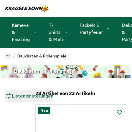
Karneval
T-
Fackeln &
Dek
&
Shirts
Partyfeuer
&
Fasching
& Mehr
Part
Baukästen & Rollenspiele
Baukästen & Rollenspiele
23 Artikel von 23 Artikeln
Listeneinstellungen
Neu