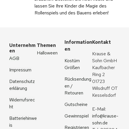
lassen Sie Ihre Kinder die Magie des
Rollenspiels und des Bauens erleben!
Information
Kontakt
Unternehm
Themen
en
en
Halloween
Krause & 
AGB
Kostüm 
Sohn GmbH
Größen
Kaufbacher 
Impressum
Ring 2
Rücksendung
Datenschutz
01723 
en / 
erklärung
Wilsdruff OT 
Retouren
Kesselsdorf
Widerrufsrec
Gutscheine
ht
E-Mail: 
Gewinnspiel
info@krause-
Batteriehinwe
sohn.de
is
Registrieren